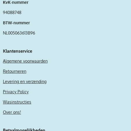
e
KvK-nummer
r
94088748
r
BTW-nummer
e
n
NL005063613B96
Klantenservice
Algemene voorwaarden
Retourneren
Levering en verzending
Privacy Policy
Wasinstructies
Over ons!
Betaalmogelijkheden