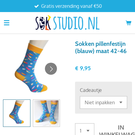
Gratis verzending vanaf €50
Ga
direct
naar
de
hoofdinhoud
Sokken pillenfestijn
(blauw) maat 42-46
€ 9,95
Cadeautje
IN
WINKELWAG